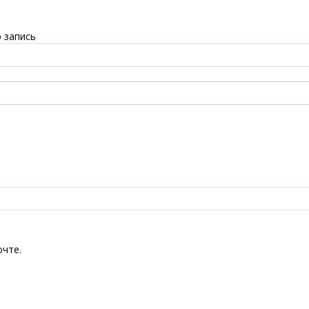
 запись
очте.