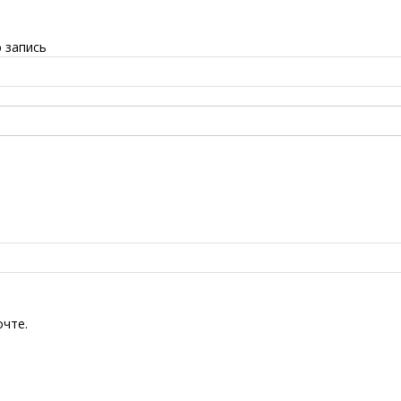
 запись
очте.